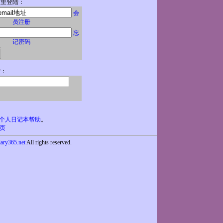
这里登陆：
会
员注册
忘
记密码
陆：
个人日记本帮助
。
页
iary365.net
All rights reserved.