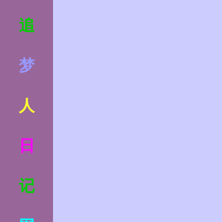
追
梦
人
日
记