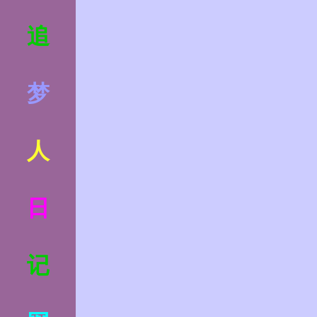
追
梦
人
日
记