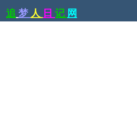
追
梦
人
日
记
网