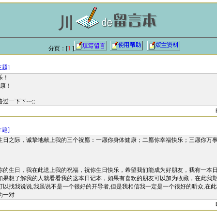
川
分页：[
1
]
主题]
乐！
康！
过一下下⋯;;
主题]
生日之际，诚挚地献上我的三个祝愿：一愿你身体健康；二愿你幸福快乐；三愿你万
你的生日，我在此送上我的祝福，祝你生日快乐，希望我们能成为好朋友，我有一本
如果想了解我的人就看看我的这本日记本，如果有喜欢的朋友可以加为收藏，在此我期
可以找我说说,我虽说不是一个很好的开导者,但是我相信我一定是一个很好的听众,在
为一对