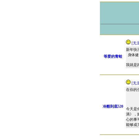
[无
新年快
身体健
等爱的青蛙
我就是路
[无
在你的
冷酷到底520
今天是
滴》，
心的事
能够成