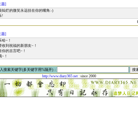
主题]
般灿烂的微笑永远挂在你的嘴角:-)
!
主题]
乐哈~！
要收到祝福的新朋友~！
啬你的吉言吧~！
哦~！
入搜索关键字(多关键字用%隔开)：
http://www.diary365.net
: since 2000