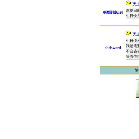
[无
愿夏日
冷酷到底520
生日快乐
[无
生日快
我是需
shelsword
不会吝
等着你
输