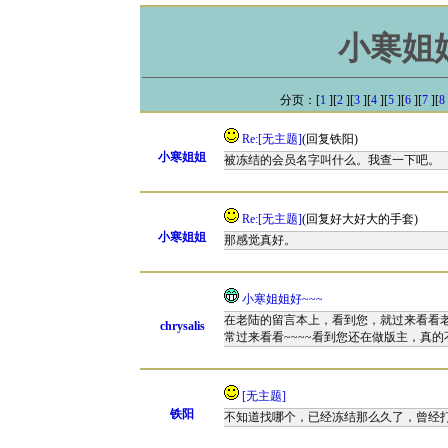
小寒姐
分页：[
1
][
2
][
3
][
4
][
5
][
6
][
7
][
8
Re:[无主题]
(回复铁阳)
小寒姐姐
被冻结的会员名字叫什么。我查一下吧。
Re:[无主题]
(回复好大好大的手套)
小寒姐姐
那感觉真好。
小寒姐姐好~~~
在老陆的留言本上，看到您，就过来看看
chrysalis
常过来看看~~~~看到您还在做版主，真
[无主题]
铁阳
不知道找哪个，已经冻结那么久了，曾经