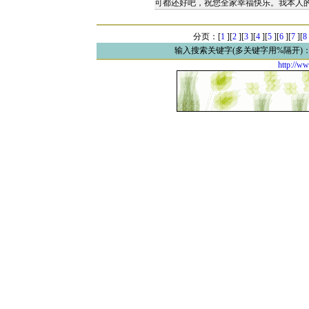
可都还好吧，祝您全家幸福快乐。我本人
分页：[
1
][
2
][
3
][
4
][
5
][
6
][
7
][
8
输入搜索关键字(多关键字用%隔开)
http://ww