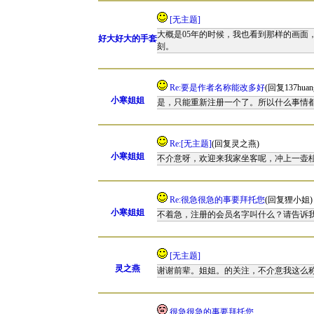
[无主题]
大概是05年的时候，我也看到那样的画面
好大好大的手套
刻。
Re:要是作者名称能改多好
(回复137huan
小寒姐姐
是，只能重新注册一个了。所以什么事情
Re:[无主题]
(回复灵之燕)
小寒姐姐
不介意呀，欢迎来我家坐客呢，冲上一壶
Re:很急很急的事要拜托您
(回复狸小姐)
小寒姐姐
不着急，注册的会员名字叫什么？请告诉
[无主题]
灵之燕
谢谢前辈。姐姐。的关注，不介意我这么
很急很急的事要拜托您