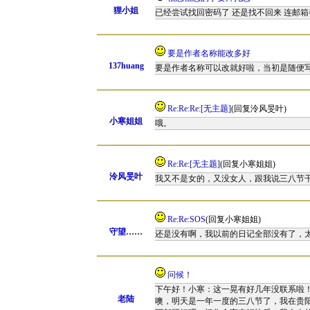
狸小姐
已经尝试找回密码了 还是找不回来 连邮箱
要是作者名称能改多好
137huang
要是作者名称可以改就好啦，当初是随便
Re:Re:Re:[无主题]
(回复泠风旻叶)
小寒姐姐
哦。
Re:Re:[无主题]
(回复小寒姐姐)
泠风旻叶
我又不是女的，又没女人，跟我说三八节
Re:Re:SOS
(回复小寒姐姐)
守望……
还是没有啊，我以前的日记全部没有了，
问候！
下午好！小寒：这一晃有好几年没联系啦
老陆
噢，明天是一年一度的三八节了，我在贵