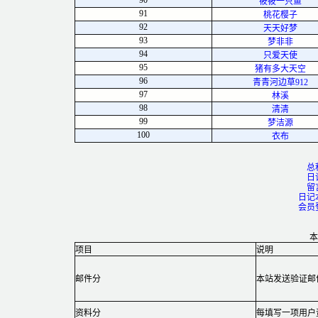
90
筱筱一只鱼
91
桃花樱子
92
天天好梦
93
梦非非
94
只爱天使
95
猪有多大天空
96
青青河边草912
97
林溪
98
清清
99
梦洁源
100
衣布
总
日
留
日记
会员
本
项目
说明
邮件分
本站发送验证邮
资料分
每填写一项用户