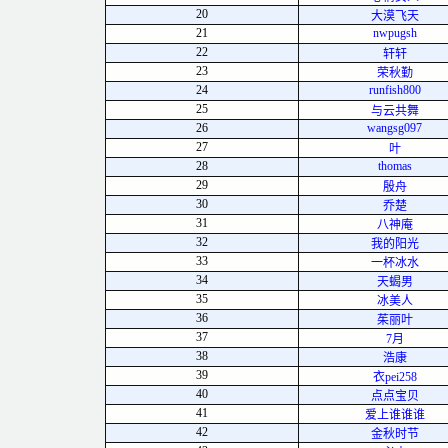
20
大漠飞天
21
nwpugsh
22
轩轩
23
荣秋勤
24
runfish800
25
与云共舞
26
wangsg097
27
叶
28
thomas
29
殷舟
30
乔楚
31
八神庵
32
我的阳光
33
一杯冰水
34
天蝎男
35
冰美人
36
茱丽叶
37
7月
38
浩康
39
衣pei258
40
点点宝贝
41
爱上谁谁谁
42
金秋时节