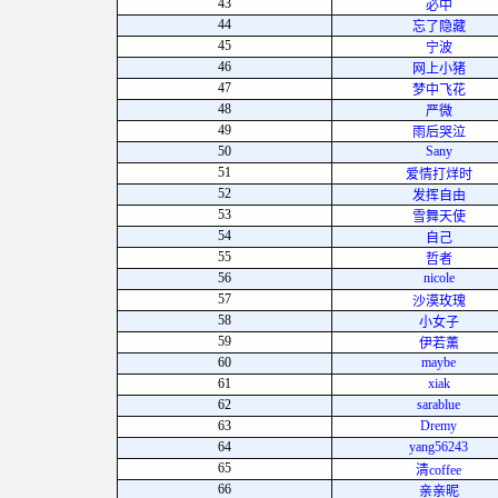
43
必中
44
忘了隐藏
45
宁波
46
网上小猪
47
梦中飞花
48
严微
49
雨后哭泣
50
Sany
51
爱情打烊时
52
发挥自由
53
雪舞天使
54
自己
55
哲者
56
nicole
57
沙漠玫瑰
58
小女子
59
伊若薰
60
maybe
61
xiak
62
sarablue
63
Dremy
64
yang56243
65
清coffee
66
亲亲昵