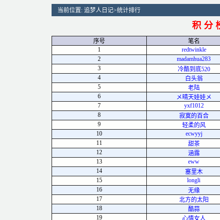
当前位置:
追梦人日记
>
统计排行
积 分
序号
笔名
1
redtwinkle
2
madamhua283
3
冷酷到底520
4
白头翁
5
老陆
6
メ晴天娃娃メ
7
yxf1012
8
寂寞的百合
9
轻柔的风
10
ecwyyj
11
甜茶
12
涵露
13
eww
14
塞里木
15
longli
16
无缘
17
北方的太阳
18
酷蒜
19
心情女人