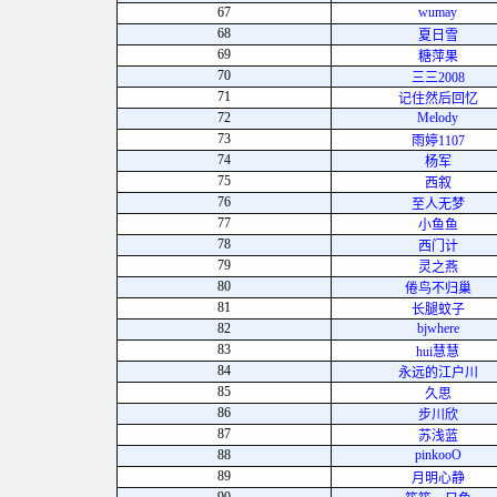
67
wumay
68
夏日雪
69
糖萍果
70
三三2008
71
记住然后回忆
72
Melody
73
雨婷1107
74
杨军
75
西叙
76
至人无梦
77
小鱼鱼
78
西门计
79
灵之燕
80
倦鸟不归巢
81
长腿蚊子
82
bjwhere
83
hui慧慧
84
永远的江户川
85
久思
86
步川欣
87
苏浅蓝
88
pinkoоО
89
月明心静