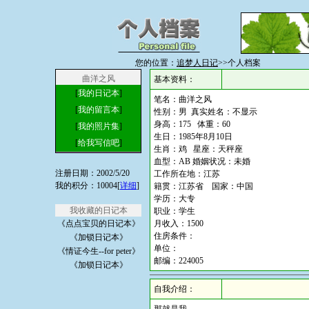
您的位置：
追梦人日记
>>个人档案
曲洋之风
基本资料：
[
我的日记本
]
笔名：曲洋之风
[
我的留言本
]
性别：男 真实姓名：不显示
身高：175 体重：60
[
我的照片集
]
生日：1985年8月10日
[
给我写信吧
]
生肖：鸡 星座：天秤座
血型：AB 婚姻状况：未婚
注册日期：2002/5/20
工作所在地：江苏
我的积分：10004[
详细
]
籍贯：江苏省 国家：中国
学历：大专
我收藏的日记本
职业：学生
《点点宝贝的日记本》
月收入：1500
住房条件：
《加锁日记本》
单位：
《情证今生--for peter》
邮编：224005
《加锁日记本》
自我介绍：