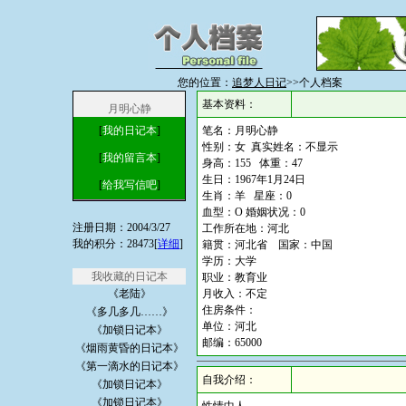
您的位置：
追梦人日记
>>个人档案
基本资料：
月明心静
[
我的日记本
]
笔名：月明心静
性别：女 真实姓名：不显示
[
我的留言本
]
身高：155 体重：47
生日：1967年1月24日
[
给我写信吧
]
生肖：羊 星座：0
血型：O 婚姻状况：0
注册日期：2004/3/27
工作所在地：河北
我的积分：28473[
详细
]
籍贯：河北省 国家：中国
学历：大学
我收藏的日记本
职业：教育业
《老陆》
月收入：不定
住房条件：
《多几多几……》
单位：河北
《加锁日记本》
邮编：65000
《烟雨黄昏的日记本》
《第一滴水的日记本》
自我介绍：
《加锁日记本》
《加锁日记本》