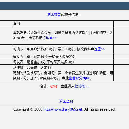
滴水观音
的积分情况：
说明
本站发送验证邮件给会员，如果会员能收到该邮件并正确响应，则
加500分，申请验证点
这里
>>
每填写一项用户资料加50分，最高200分。修改资料点
这里
>>
每发表一篇日记加10分,平均每天最多20分
每发表一篇留言加1分,平均每天最多20分
从注册日起每过一天加1分
特别的奖励或惩罚，例如每推荐一个会员注册并通过邮件验证，可
奖励50分，加入VIP奖励999分，点此
查看部分明细
。
合计：
6743
由此进入
积分榜>>
返回上页
Copyright © 2000
http://www.diary365.net
. All rights reserved.