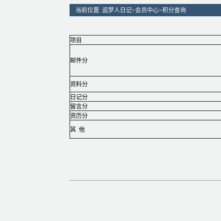
当前位置:
追梦人日记
>
会员中心
>
积分查询
项目
邮件分
资料分
日记分
留言分
资历分
其 他