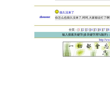
很久没来了
zhouone
你怎么也很久没来了,呵呵,大家都去忙了啊
分页：[
1
][
2
][
3
][
4
][
5
][
6
][
7
][
8
输入搜索关键字(多关键字用%隔开)
http://ww