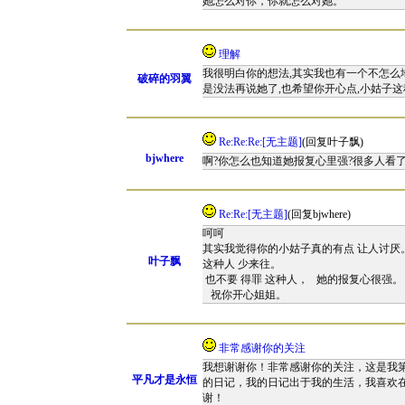
她怎么对你，你就怎么对她。
理解
我很明白你的想法,其实我也有一个不怎么地
破碎的羽翼
是没法再说她了,也希望你开心点,小姑子
Re:Re:Re:[无主题]
(回复叶子飘)
bjwhere
啊?你怎么也知道她报复心里强?很多人看
Re:Re:[无主题]
(回复bjwhere)
呵呵
其实我觉得你的小姑子真的有点 让人讨厌
叶子飘
这种人 少来往。
也不要 得罪 这种人， 她的报复心很强。
祝你开心姐姐。
非常感谢你的关注
我想谢谢你！非常感谢你的关注，这是我第
平凡才是永恒
的日记，我的日记出于我的生活，我喜欢
谢！