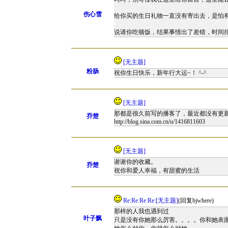
伤心雪
给你买的生日礼物一直没有寄出去，是怕
说请你吃顿饭，结果事情出了差错，时间
[无主题]
粉肠
祝你生日快乐，新年行大运~！ ^-^
[无主题]
那都是很久前写的播客了，最近都没有更
乔楚
http://blog.sina.com.cn/u/1416811603
[无主题]
谢谢你的收藏。
乔楚
祝你和爱人幸福，有甜蜜的生活
Re:Re:Re:Re:[无主题]
(回复bjwhere)
那样的人我也遇到过
叶子飘
只是没有你她那么厉害。。。。你和她表