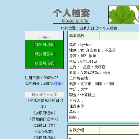
您的位置：
追梦人日记
>>个人档案
基本资料：
bjwhere
[
我的日记本
]
笔名：bjwhere
性别：女 真实姓名：不显示
[
我的留言本
]
身高：162 体重：
生日：0年1月1日
[
给我写信吧
]
生肖： 星座：天秤座
血型：A 婚姻状况：已婚
注册日期：2002/4/25
工作所在地：
我的积分：28875[
详细
]
籍贯：北京市 国家：中国
学历：大学
我收藏的日记本
职业：计算机业
《平凡才是永恒的日记
月收入：
住房条件：
本》
单位：
《加锁日记本》
邮编：
《乔楚的日记本♂》
《加锁日记本》
自我介绍：
《我心落寞》
《加锁日记本》