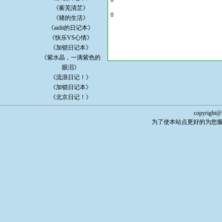
0
《蘅芜清芷》
0
《猪的生活》
《aidit的日记本》
《快乐VS心情》
《加锁日记本》
《紫水晶，一滴紫色的
眼泪》
《流浪日记！》
《加锁日记本》
《北京日记！》
copyright@
为了使本站点更好的为您服务，