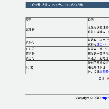
当前位置:
追梦人日记
>
会员中心
>
积分查询
项目
说明
本站发送验证邮
邮件分
件并正确响应，
每填写一项用户资
资料分
资料点
这里
>>
日记分
每发表一篇日记加
留言分
每发表一篇留言加
资历分
从注册日起每过
特别的奖励或惩
其 他
通过邮件验证，可
分，点此
查看部
合计：
9
Copyright © 2000
http: