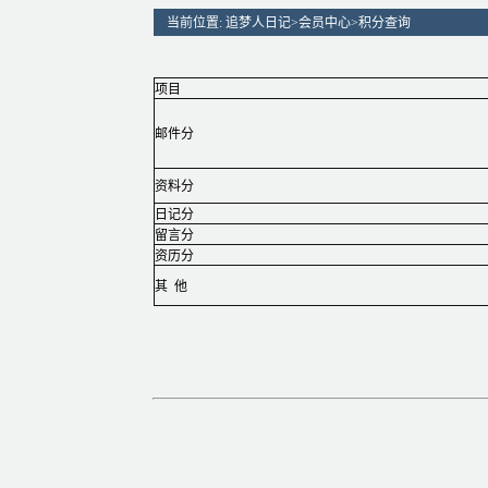
当前位置:
追梦人日记
>
会员中心
>
积分查询
项目
邮件分
资料分
日记分
留言分
资历分
其 他