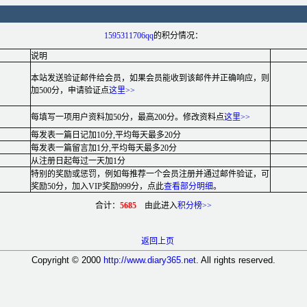
1595311706qq
的积分情况：
说明
本站发送验证邮件给会员，如果会员能收到该邮件并正确响应，则
加500分，申请验证点
这里
>>
每填写一项用户资料加50分，最高200分。修改资料点
这里
>>
每发表一篇日记加10分,平均每天最多20分
每发表一篇留言加1分,平均每天最多20分
从注册日起每过一天加1分
特别的奖励或惩罚，例如每推荐一个会员注册并通过邮件验证，可
奖励50分，加入VIP奖励999分，点此
查看部分明细
。
合计：
5685
由此进入
积分榜>>
返回上页
Copyright © 2000
http://www.diary365.net
. All rights reserved.